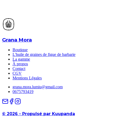
Grana Mora
Boutique
L'huile de graines de figue de barbarie
La gamme
À propos
Contact
CGV
Mentions Légales
grana.mora.lumiu@gmail.com
0675793419
©
2026
-
Propulsé par Kuupanda