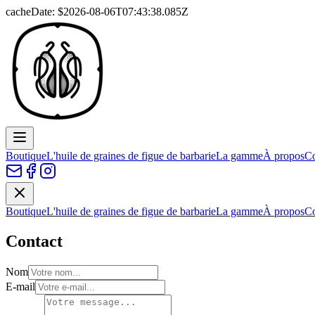
cacheDate: $
2026-08-06T07:43:38.085Z
Boutique
L'huile de graines de figue de barbarie
La gamme
À propos
Co
Boutique
L'huile de graines de figue de barbarie
La gamme
À propos
Co
Contact
Nom
E-mail